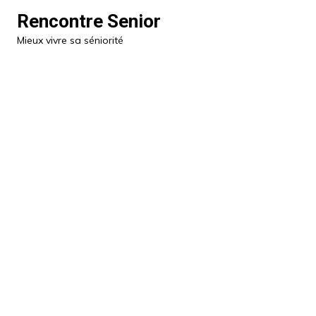
Aller
Rencontre Senior
au
Mieux vivre sa séniorité
contenu