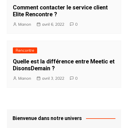
Comment contacter le service client
Elite Rencontre ?
Manon
avril 6, 2022
0
Rencontre
Quelle est la différence entre Meetic et
DisonsDemain ?
Manon
avril 3, 2022
0
Bienvenue dans notre univers