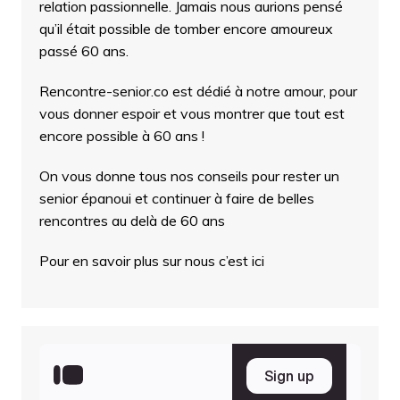
relation passionnelle. Jamais nous aurions pensé
qu’il était possible de tomber encore amoureux
passé 60 ans.
Rencontre-senior.co est dédié à notre amour, pour
vous donner espoir et vous montrer que tout est
encore possible à 60 ans !
On vous donne tous nos conseils pour rester un
senior épanoui et continuer à faire de belles
rencontres au delà de 60 ans
Pour en savoir plus sur nous c’est ici