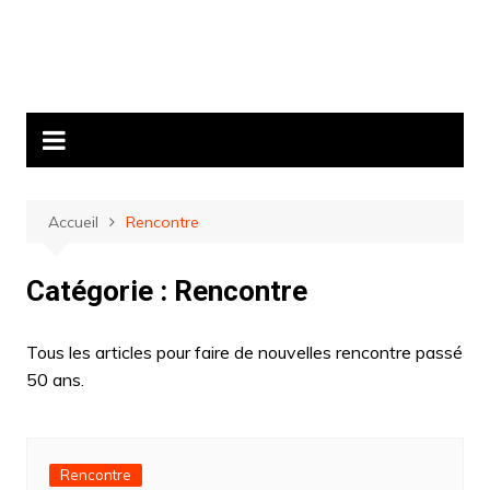
Accueil
Rencontre
Catégorie :
Rencontre
Tous les articles pour faire de nouvelles rencontre passé
50 ans.
Rencontre