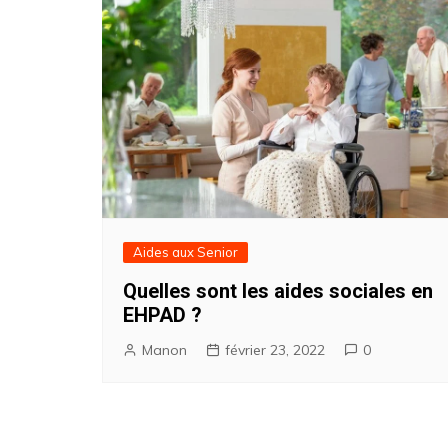
Aides aux Senior
Quelles sont les aides sociales en
EHPAD ?
Manon
février 23, 2022
0