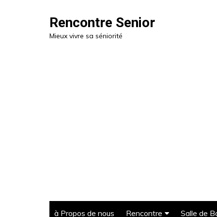
Aller
au
Rencontre Senior
contenu
Mieux vivre sa séniorité
à Propos de nous
Rencontre
Salle de B