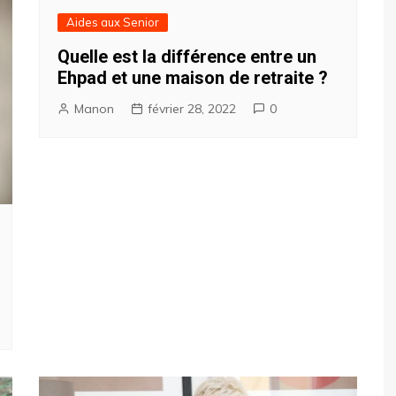
gratuitement à Disons
Aides aux Senior
Demain quand on est une
femme
?
Quelle est la différence entre un
Est-il possible d’accéder
Ehpad et une maison de retraite ?
gratuitement à Disons
Demain quand on est un
Manon
février 28, 2022
0
homme ?
Quel est le prix de Disons
Demain ?
Comment aller sur mon
compte Disons demain ?
Est-ce que disons demain
est gratuit ?
Comment draguer sur
Disons Demain ?