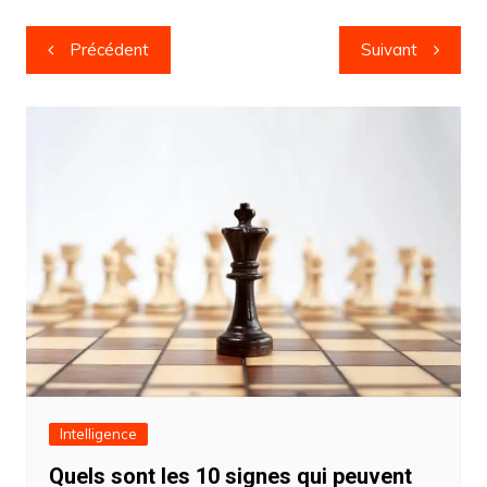
Navigation
Précédent
Suivant
de
l’article
Intelligence
Quels sont les 10 signes qui peuvent