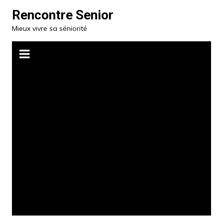
Aller
Rencontre Senior
au
Mieux vivre sa séniorité
contenu